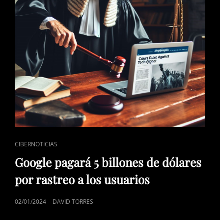
ENLACES
CIBERNOTICIAS
DE
Google pagará 5 billones de dólares
CATEGORÍAS
por rastreo a los usuarios
PUBLICADO
02/01/2024
DAVID TORRES
EL