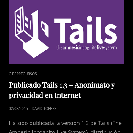
ENLACES
CIBERRECURSOS
DE
Publicado Tails 1.3 – Anonimato y
CATEGORÍAS
privacidad en Internet
PUBLICADO
02/03/2015
DAVID TORRES
EL
Ha sido publicada la versión 1.3 de Tails (The
Amnesic Incognito Live System), distribución