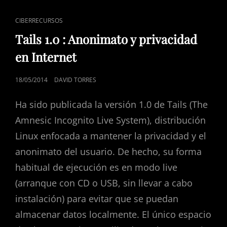
ANONIMATO
Y
ENLACES
CIBERRECURSOS
PRIVACIDAD
DE
EN
Tails 1.0 : Anonimato y privacidad
INTERNET
CATEGORÍAS
en Internet
PUBLICADO
18/05/2014
DAVID TORRES
EL
Ha sido publicada la versión 1.0 de Tails (The
Amnesic Incognito Live System), distribución
Linux enfocada a mantener la privacidad y el
anonimato del usuario. De hecho, su forma
habitual de ejecución es en modo live
(arranque con CD o USB, sin llevar a cabo
instalación) para evitar que se puedan
almacenar datos localmente. El único espacio