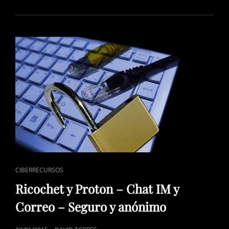
5
BILLONES
DE
DÓLARES
POR
RASTREO
A
LOS
USUARIOS
ENLACES
CIBERRECURSOS
DE
Ricochet y Proton – Chat IM y
CATEGORÍAS
Correo – Seguro y anónimo
PUBLICADO