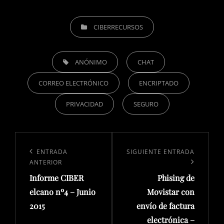
CATEGORÍAS
CIBERRECURSOS
ETIQUETAS,
ANÓNIMO
CHAT
CORREO ELECTRÓNICO
ENCRIPTADO
PRIVACIDAD
SEGURO
Navegación
de
Entrada
ENTRADA
Siguiente
SIGUIENTE ENTRADA
ANTERIOR
entradas
anterior:
entrada
Informe CIBER
Phising de
elcano nº4 – Junio
Movistar con
2015
envío de factura
electrónica –