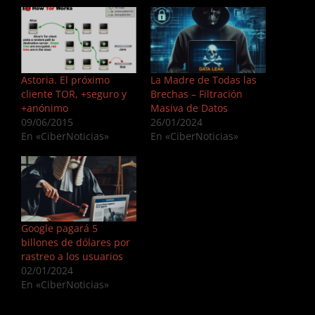
Astoria. El próximo
La Madre de Todas las
cliente TOR, +seguro y
Brechas – Filtración
+anónimo
Masiva de Datos
09/06/2015
26/01/2024
En «CiberNoticias»
En «CiberNoticias»
Google pagará 5
billones de dólares por
rastreo a los usuarios
02/01/2024
En «CiberNoticias»