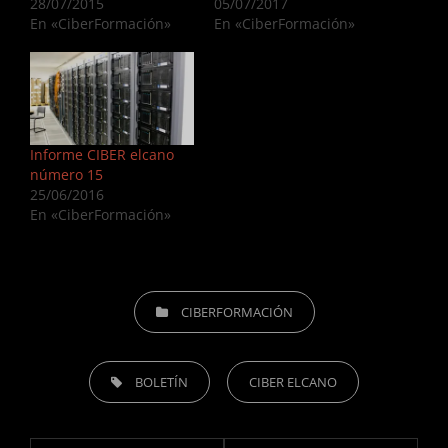
28/07/2015
05/07/2017
En «CiberFormación»
En «CiberFormación»
Informe CIBER elcano
número 15
25/06/2016
En «CiberFormación»
CATEGORÍAS
CIBERFORMACIÓN
ETIQUETAS,
BOLETÍN
CIBER ELCANO