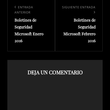
Navegación
de
Entrada
ENTRADA
Siguiente
SIGUIENTE ENTRADA
ANTERIOR
entradas
anterior:
entrada
Boletines de
Boletines de
Seguridad
Seguridad
Microsoft Enero
Microsoft Febrero
2016
2016
DEJA UN COMENTARIO