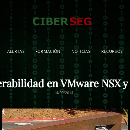
CIB
NOTICIA
CIBERSE
INFORMA
ISLAS C
ALERTAS
FORMACIÓN
NOTICIAS
RECURSOS
erabilidad en VMware NSX y
PUBLICADO
14/09/2014
EL