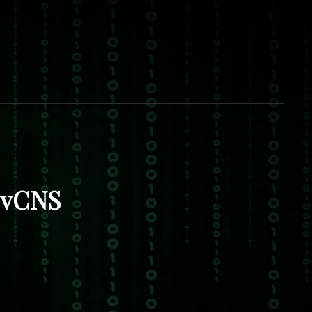
ERSEG
S, ALERTAS, FORMACIÓN Y RECURSOS DE
GURIDAD. CIBERSEG , LA SEGURIDAD DE LA
CIÓN ES ASUNTO DE TODOS. ESPAÑA –
ANARIAS.
 vCNS