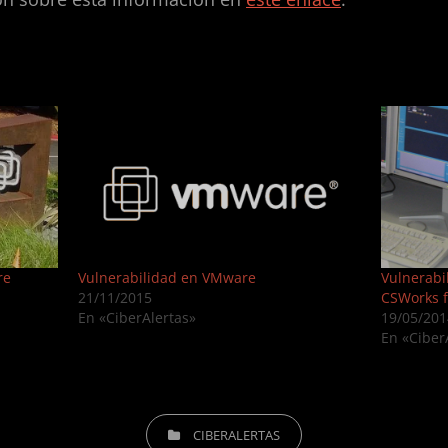
re
Vulnerabilidad en VMware
Vulnerabi
21/11/2015
CSWorks 
En «CiberAlertas»
19/05/201
En «Ciber
CATEGORÍAS
CIBERALERTAS