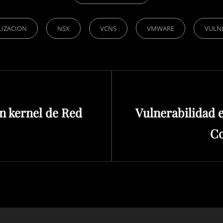
LIZACION
NSX
VCNS
VMWARE
VULN
Siguiente
n kernel de Red
Vulnerabilidad
entrada
Co