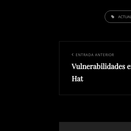
ETIQUETAS,
ACTUA
Navegación
de
Entrada
ENTRADA ANTERIOR
entradas
Vulnerabilidades e
anterior:
Hat