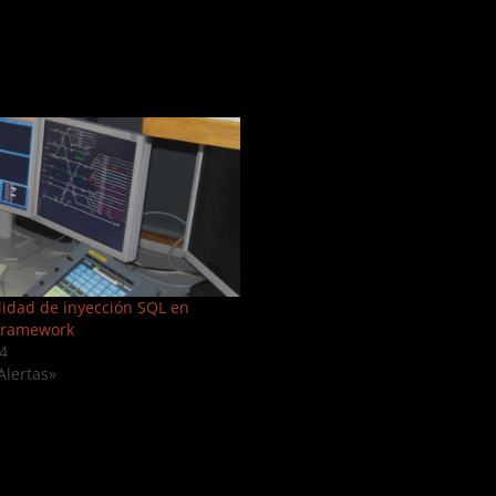
lidad de inyección SQL en
framework
4
Alertas»