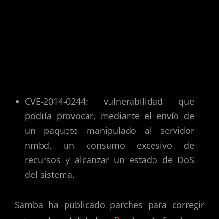
fichero de configuración smbd que
podría permitir que un usuario
autenticado lleve a cabo una petición de
lectura, con caracteres no unicode, de
manera que se produzca una
sobreescritura de la memoria y un DoS.
CVE-2014-0244: vulnerabilidad que
podría provocar, mediante el envío de
un paquete manipulado al servidor
nmbd, un consumo excesivo de
recursos y alcanzar un estado de DoS
del sistema.
Samba ha publicado parches para corregir