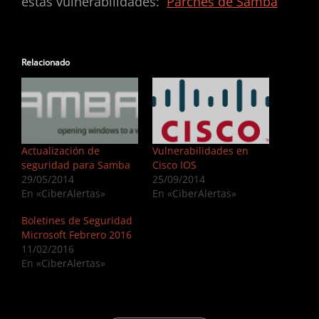
estas vulnerabilidades:
Parches de Samba
Relacionado
Actualización de
Vulnerabilidades en
seguridad para Samba
Cisco IOS
29/05/2014
25/09/2014
En «CiberAlertas»
En «CiberAlertas»
Boletines de Seguridad
Microsoft Febrero 2016
11/02/2016
En «CiberAlertas»