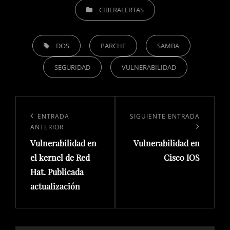
CATEGORÍAS
CIBERALERTAS
ETIQUETAS,
DOS
PARCHE
SAMBA
SEGURIDAD
VULNERABILIDAD
Navegación
de
Entrada
ENTRADA
Siguiente
SIGUIENTE ENTRADA
ANTERIOR
entradas
anterior:
entrada
Vulnerabilidad en
Vulnerabilidad en
el kernel de Red
Cisco IOS
Hat. Publicada
actualización