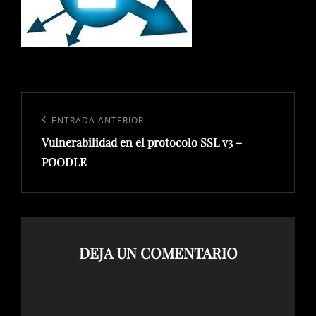
Navegación
de
Entrada
ENTRADA ANTERIOR
entradas
Vulnerabilidad en el protocolo SSL v3 –
anterior:
POODLE
DEJA UN COMENTARIO