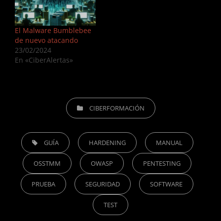
El Malware Bumblebee
de nuevo atacando
23/02/2024
En «CiberAlertas»
CATEGORÍAS
CIBERFORMACIÓN
ETIQUETAS,
GUÍA
HARDENING
MANUAL
OSSTMM
OWASP
PENTESTING
PRUEBA
SEGURIDAD
SOFTWARE
TEST