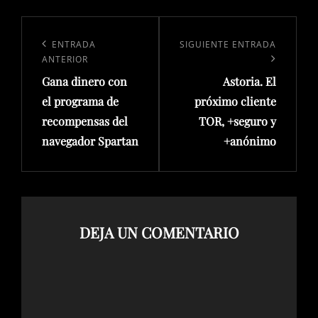
Navegación
de
Entrada
ENTRADA
Siguiente
SIGUIENTE ENTRADA
ANTERIOR
entradas
anterior:
entrada
Gana dinero con
Astoria. El
el programa de
próximo cliente
recompensas del
TOR, +seguro y
navegador Spartan
+anónimo
DEJA UN COMENTARIO