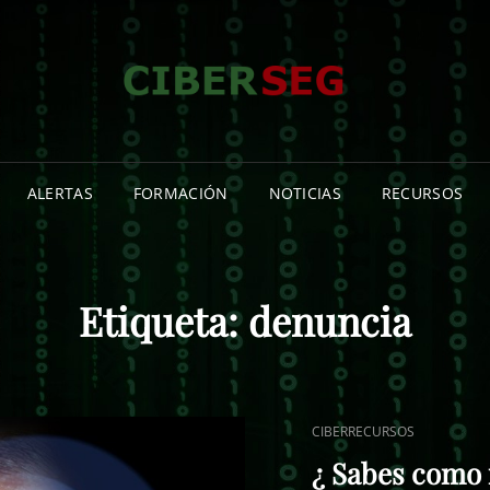
CIB
NOTICIA
CIBERSE
INFORMA
ISLAS C
ALERTAS
FORMACIÓN
NOTICIAS
RECURSOS
Etiqueta:
denuncia
ENLACES
CIBERRECURSOS
DE
¿ Sabes como 
CATEGORÍAS