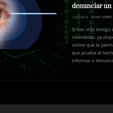
denunciar un 
PUBLICADO
12/07/2014
DAVID TORRES
EL
Si has sido testigo
ciberdelito, ya di
online que te permit
que prueba el hech
informar o denunci