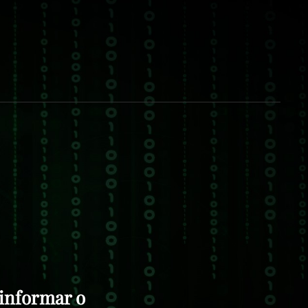
ERSEG
S, ALERTAS, FORMACIÓN Y RECURSOS DE
GURIDAD. CIBERSEG , LA SEGURIDAD DE LA
CIÓN ES ASUNTO DE TODOS. ESPAÑA –
ANARIAS.
informar o