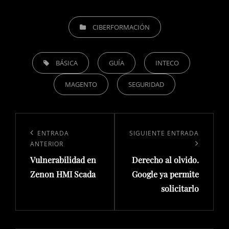
CATEGORÍAS
CIBERFORMACIÓN
ETIQUETAS,
BÁSICA
GUÍA
INTECO
MAGENTO
SEGURIDAD
Navegación
de
Entrada
ENTRADA
Siguiente
SIGUIENTE ENTRADA
ANTERIOR
entradas
anterior:
entrada
Vulnerabilidad en
Derecho al olvido.
Zenon HMI Scada
Google ya permite
solicitarlo