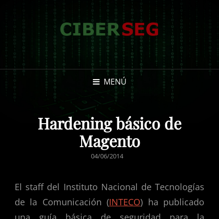
MENÚ
Hardening básico de
Magento
PUBLICADO
04/06/2014
EL
El staff del Instituto Nacional de Tecnologías
de la Comunicación (
INTECO
) ha publicado
una guía básica de seguridad para la