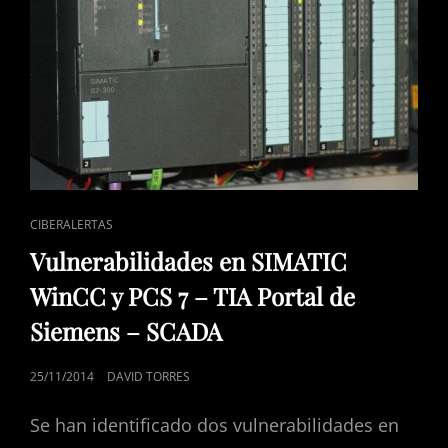
7
–
TIA
PORTAL
DE
SIEMENS
–
SCADA
ENLACES
CIBERALERTAS
DE
Vulnerabilidades en SIMATIC
CATEGORÍAS
WinCC y PCS 7 – TIA Portal de
Siemens – SCADA
PUBLICADO
25/11/2014
DAVID TORRES
EL
Se han identificado dos vulnerabilidades en