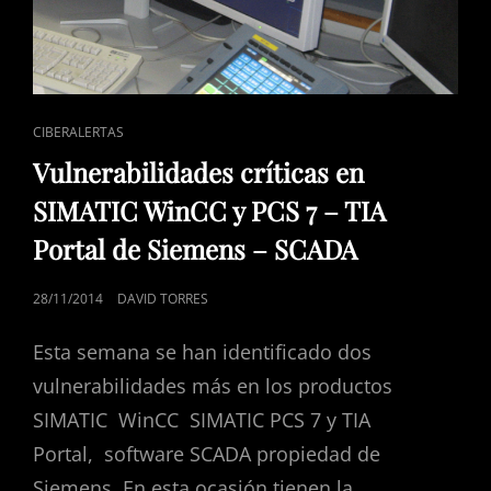
ENLACES
CIBERALERTAS
DE
Vulnerabilidades críticas en
CATEGORÍAS
SIMATIC WinCC y PCS 7 – TIA
Portal de Siemens – SCADA
PUBLICADO
28/11/2014
DAVID TORRES
EL
Esta semana se han identificado dos
vulnerabilidades más en los productos
SIMATIC WinCC SIMATIC PCS 7 y TIA
Portal, software SCADA propiedad de
Siemens. En esta ocasión tienen la