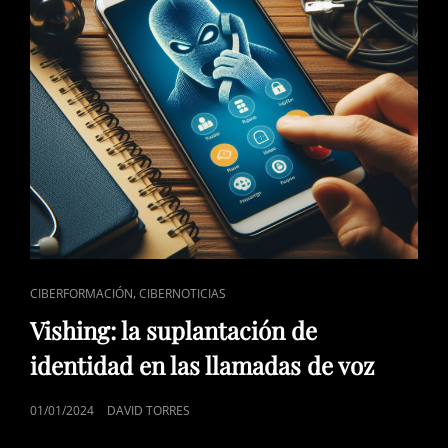
ENLACES
,
CIBERFORMACIÓN
CIBERNOTICIAS
DE
Vishing: la suplantación de
CATEGORÍAS
identidad en las llamadas de voz
PUBLICADO
01/01/2024
DAVID TORRES
EL