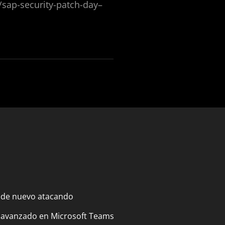
/sap-security-patch-day–
 de nuevo atacando
 avanzado en Microsoft Teams