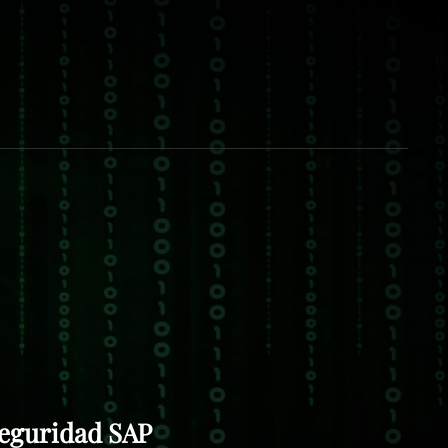
ERSEG
S, ALERTAS, FORMACIÓN Y RECURSOS DE
GURIDAD. CIBERSEG , LA SEGURIDAD DE LA
CIÓN ES ASUNTO DE TODOS. ESPAÑA –
ANARIAS.
seguridad SAP