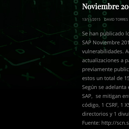
Noviembre 20
PUBLICADO
13/11/2015
DAVID TORRES
EL
Se han publicado l
SAP Noviembre 201
vulnerabilidades. 
actualizaciones a 
previamente public
estos un total de 
Según se adelanta 
SAP, se mitigan ent
código, 1 CSRF, 1 X
directorios y 1 di
Fuente: http://scn