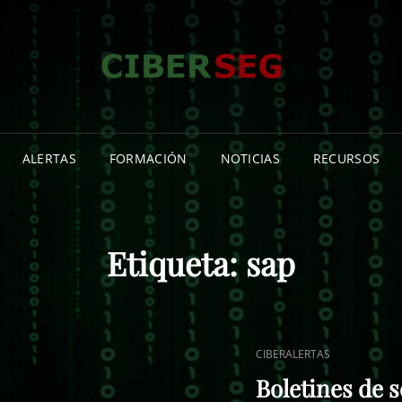
CIB
NOTICIA
CIBERSE
INFORMA
ISLAS C
ALERTAS
FORMACIÓN
NOTICIAS
RECURSOS
Etiqueta:
sap
ENLACES
CIBERALERTAS
DE
Boletines de 
CATEGORÍAS