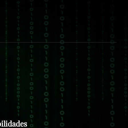
ERSEG
S, ALERTAS, FORMACIÓN Y RECURSOS DE
GURIDAD. CIBERSEG , LA SEGURIDAD DE LA
CIÓN ES ASUNTO DE TODOS. ESPAÑA –
ANARIAS.
bilidades