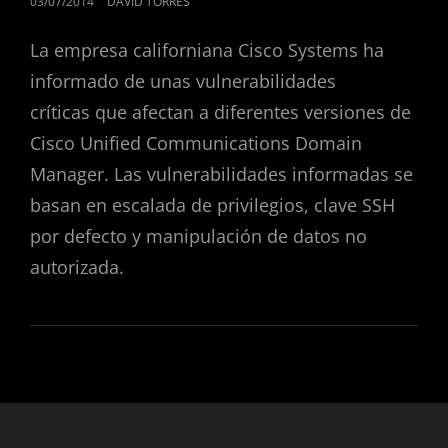
PUBLICADO
03/07/2014
DAVID TORRES
EL
La empresa californiana Cisco Systems ha
informado de unas vulnerabilidades
críticas que afectan a diferentes versiones de
Cisco Unified Communications Domain
Manager. Las vulnerabilidades informadas se
basan en escalada de privilegios, clave SSH
por defecto y manipulación de datos no
autorizada.