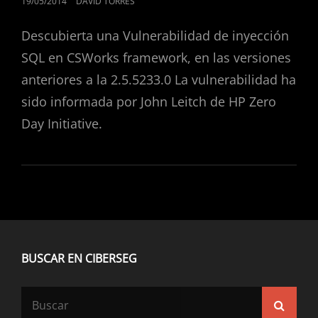
PUBLICADO
19/05/2014
DAVID TORRES
EL
Descubierta una Vulnerabilidad de inyección
SQL en CSWorks framework, en las versiones
anteriores a la 2.5.5233.0 La vulnerabilidad ha
sido informada por John Leitch de HP Zero
Day Initiative.
BUSCAR EN CIBERSEG
Buscar:
Busca