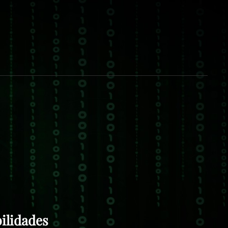
ERSEG
S, ALERTAS, FORMACIÓN Y RECURSOS DE
GURIDAD. CIBERSEG , LA SEGURIDAD DE LA
CIÓN ES ASUNTO DE TODOS. ESPAÑA –
ANARIAS.
bilidades