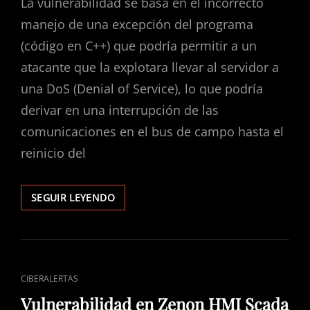
La vulnerabilidad se basa en el incorrecto
manejo de una excepción del programa
(código en C++) que podría permitir a un
atacante que la explotara llevar al servidor a
una DoS (Denial of Service), lo que podría
derivar en una interrupción de las
comunicaciones en el bus de campo hasta el
reinicio del
VULNERABILIDAD
SEGUIR LEYENDO
EN
MATRIKONOPC
DNP3
–
SCADA
ENLACES
CIBERALERTAS
DE
Vulnerabilidad en Zenon HMI Scada