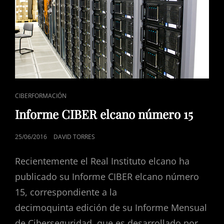
ENLACES
CIBERFORMACIÓN
DE
Informe CIBER elcano número 15
CATEGORÍAS
PUBLICADO
25/06/2016
DAVID TORRES
EL
Recientemente el Real Instituto elcano ha
publicado su Informe CIBER elcano número
15, correspondiente a la
decimoquinta edición de su Informe Mensual
de Ciberseguridad, que es desarrollado por