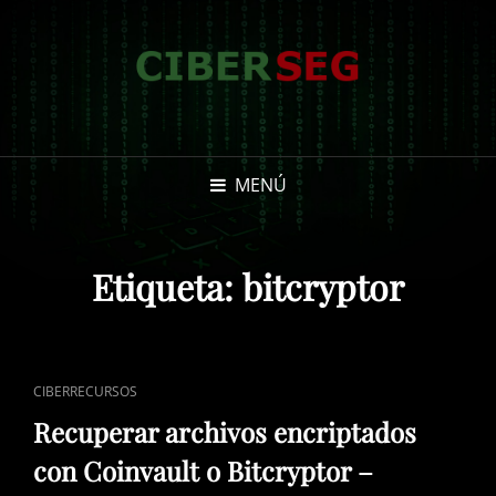
MENÚ
Etiqueta:
bitcryptor
ENLACES
CIBERRECURSOS
DE
Recuperar archivos encriptados
CATEGORÍAS
con Coinvault o Bitcryptor –